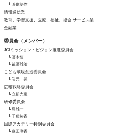
映像制作
情報通信業
教育、学習支援、医療、福祉、複合 サービス業
金融業
委員会（メンバー）
JCIミッション・ビジョン推進委員会
藤木慎一
後藤雄治
こども環境創造委員会
岩元一晃
広報戦略委員会
立部光宝
研修委員会
島雄一
千種祐香
国際アカデミー特別委員会
森田瑠香