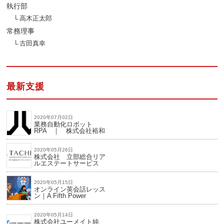
執行部
高木正太郎
常務理事
古田真幸
最新支援
2020年07月02日
業務自動化ロボット
RPA ｜ 株式会社裕和
2020年05月26日
株式会社 立部総合リア
ルエステートサービス
2020年05月15日
オンライン英会話レッス
ン｜A Fifth Power
2020年05月14日
株式会社ユーメイト純