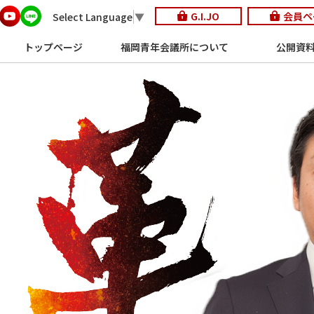
G.I.JO
会員ペ
Select Language
▼
トップページ
福岡青年会議所について
公開資